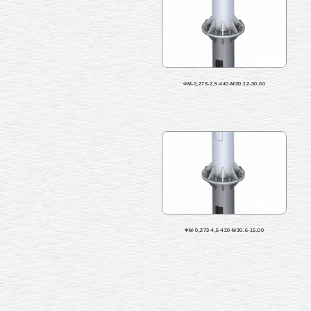
ФМ-0,273-2,5-440-М30.12-30.00
ФМ-0,273-4,5-420-М30.6-16.00