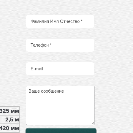
325 мм
2,5 м
420 мм