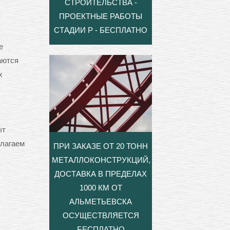
СТРОИТЕЛЬСТВА -
ПРОЕКТНЫЕ РАБОТЫ
СТАДИИ Р - БЕСПЛАТНО
е
аются
х
ыт
длагаем
ПРИ ЗАКАЗЕ ОТ 20 ТОНН
МЕТАЛЛОКОНСТРУКЦИЙ,
ДОСТАВКА В ПРЕДЕЛАХ
1000 КМ ОТ
АЛЬМЕТЬЕВСКА
ОСУЩЕСТВЛЯЕТСЯ
БЕСПЛАТНО