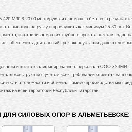
-420-М30.6-20.00 монтируются с помощью бетона, в результате
ать высокую нагрузку и прослужить как минимум 25-30 лет. Вн
амента, изготавливаемого из трубного проката, детали подверг
оляет обеспечить длительный срок эксплуатации даже в сложны
удования и штата квалифицированного персонала ООО ЗУЗМИ-
таллоконструкции с учетом всех требований клиента - наш оп
исимости от сложности и объема. Помимо производства мы пре
онтаж на всей территории Республики Татарстан.
 ДЛЯ СИЛОВЫХ ОПОР В АЛЬМЕТЬЕВСКЕ: